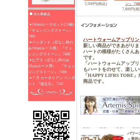
5,500円(税込)
ン』 748
7,800円(税
10mmルースセット(13個)
『チェンジングストーン』
7491
ハートウォームアップリン
ペンダント（石なし枠の
新しい商品ができあがりま
み10mmルース用） 『チェ
ハートの模様がたくさんあ
ンジングストーン』 7488
です。
ピアス（石なし枠のみ
「ハートウォームアップリ
10mmルース用） 『チェン
もハートをのせて、楽しい
ジングストーン』 7486
「HAPPY LIFRS T
７月 カーネリアン ペンダ
商品です。
ント 『誕生石』 7547
パワー
～美的