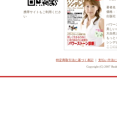
著者名
価格： 1
携帯サイトもご利用くださ
出版社
い
パワー
美しい
大自然
もっと
シンデ
ここに
特定商取引法に基づく表記
｜
支払い方法に
Copyright (C) 2007 Bush