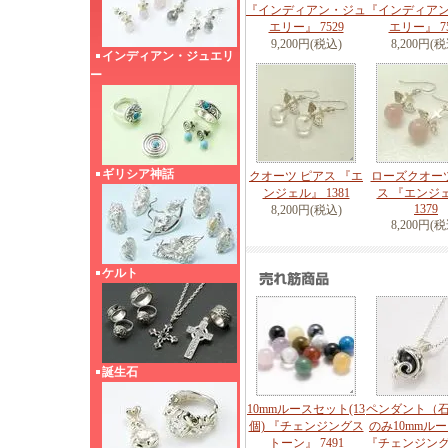
『インディアン・ジュ
『インディア
エリー』 7529
エリー』 75
9,200円(税込)
8,200円(税
インディアン・ジュエリ
ー
ギリシア神話
クオーツ ピアス 『エ
ローズクオー
ンジェル』 1381
ス 『エンジ
1379
8,200円(税込)
8,200円(税
ケルト
誕生石
10mmルースセット(13
ペンダント（
個) 『チェンジングス
のみ10mmル
トーン』 7491
『チェンジン