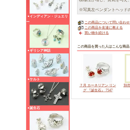
※写真左ペンダントヘッド
インディアン・ジュエリ
ー
この商品について問い合わせ
この商品を友達に教える
買い物を続ける
この商品を買った人はこんな商品
ギリシア神話
ケルト
７月 カーネリアン リン
別
グ 『誕生石』 7547
誕生石