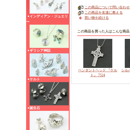
この商品について問い合わせ
この商品を友達に教える
インディアン・ジュエリ
買い物を続ける
ー
この商品を買った人はこんな商品
ギリシア神話
ペンダントヘッド 『ケル
シル
ト』 7524
ケルト
誕生石