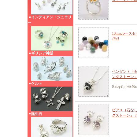
インディアン・ジュエリ
ー
10mmルースセ
7491
ギリシア神話
ペンダント（石
ングストーン』 
ケルト
0.35φ丸小豆4
ピアス（石なし
誕生石
グストーン』 74