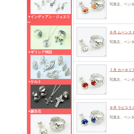
写真左、ペン
インディアン・ジュエリ
ー
６月 ムーンスト
写真左、ペン
ギリシア神話
７月 カーネリア
写真左、ペン
ケルト
９月 ラピスラズ
誕生石
写真左、ペン