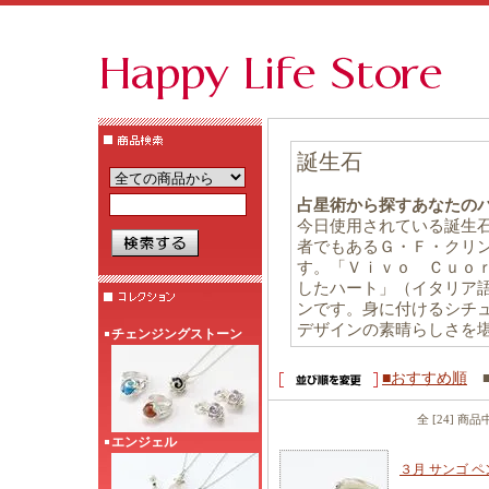
誕生石
占星術から探すあなたの
今日使用されている誕生
者でもあるＧ・Ｆ・クリ
す。「Ｖｉｖｏ Ｃｕｏ
したハート」（イタリア
ンです。身に付けるシチ
デザインの素晴らしさを
チェンジングストーン
■おすすめ順
全 [24] 商
エンジェル
３月 サンゴ ペ