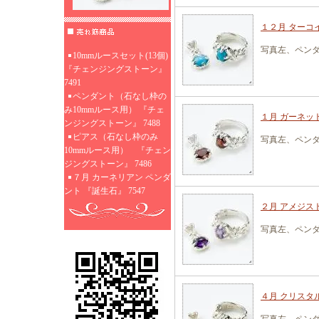
１２月 ターコイ
写真左、ペン
10mmルースセット(13個)
『チェンジングストーン』
7491
ペンダント（石なし枠の
み10mmルース用） 『チェ
１月 ガーネット
ンジングストーン』 7488
ピアス（石なし枠のみ
写真左、ペン
10mmルース用） 『チェン
ジングストーン』 7486
７月 カーネリアン ペンダ
ント 『誕生石』 7547
２月 アメジスト
写真左、ペン
４月 クリスタル