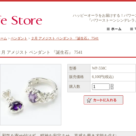
ハッピーオーラをお届けする！パワー
『パワーストーンシンデレラ
ホーム
>
ペンダント
>
２月 アメジスト ペンダント 『誕生石』 7541
２月 アメジスト ペンダント 『誕生石』 7541
型番
WP-558C
販売価格
6,100円(税込)
購入数
邪気を寄せ付けず、精神を安定させ、直感を磨き才能を生む。