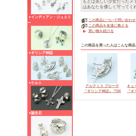
もとは美しい少女だったメ
はあなたを優しく守ってく
インディアン・ジュエリ
この商品について問い合わせ
ー
この商品を友達に教える
買い物を続ける
この商品を買った人はこんな商品
ギリシア神話
ケルト
アルテミス ブローチ
キュ
『ギリシア神話』 7506
『ギリ
誕生石