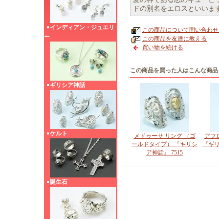
ドの別名をエロスといいま
インディアン・ジュエリ
この商品について問い合わせ
ー
この商品を友達に教える
買い物を続ける
この商品を買った人はこんな商品
ギリシア神話
ケルト
メドゥーサ リング （ゴ
アフ
ールドタイプ） 『ギリシ
『ギリ
ア神話』 7515
誕生石