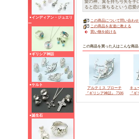
愛の神。翼を持ち弓矢を手
ると恋に落ちるという恋愛
インディアン・ジュエリ
この商品について問い合わせ
ー
この商品を友達に教える
買い物を続ける
この商品を買った人はこんな商品
ギリシア神話
ケルト
アルテミス ブローチ
キュ
『ギリシア神話』 7506
『ギリ
誕生石